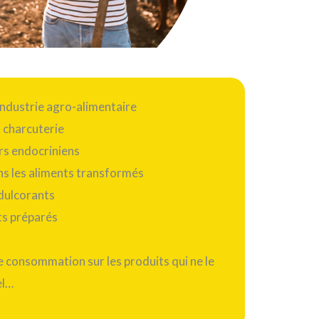
ndustrie agro-alimentaire
a charcuterie
rs endocriniens
ns les aliments transformés
édulcorants
ts préparés
e consommation sur les produits qui ne le
el…