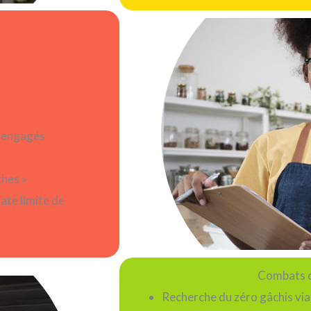
s engagés
ches »
ate limite de
Combats d
Recherche du zéro gâchis via