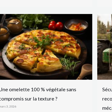
Une omelette 100 % végétale sans
Sécu
compromis sur la texture ?
reco
mars 3, 2026
méc