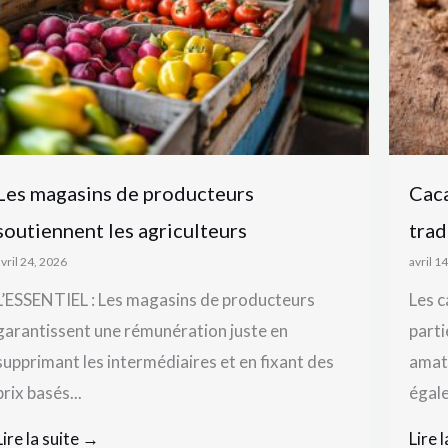
Les magasins de producteurs
Caca
soutiennent les agriculteurs
trad
avril 24, 2026
avril 1
L’ESSENTIEL : Les magasins de producteurs
Les c
garantissent une rémunération juste en
parti
supprimant les intermédiaires et en fixant des
amat
prix basés...
égale
Lire la suite →
Lire 