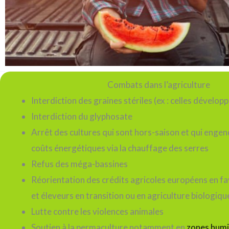
Combats dans l’agriculture
Interdiction des graines stériles (ex : celles dével
Interdiction du glyphosate
Arrêt des cultures qui sont hors-saison et qui enge
coûts énergétiques via la chauffage des serres
Refus des méga-bassines
Réorientation des crédits agricoles européens en fa
et éleveurs en transition ou en agriculture biologiqu
Lutte contre les violences animales
Soutien à la permaculture notamment en
zones hum