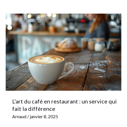
L’art
du
café
en
restaurant
:
un
service
qui
fait
la
L’art du café en restaurant : un service qui
différence
fait la différence
Arnaud
/
janvier 8, 2025