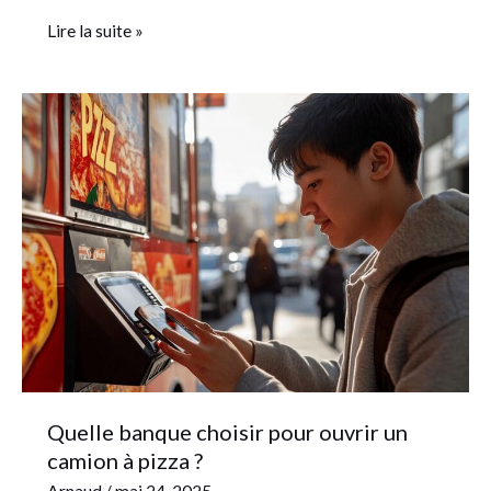
Lire la suite »
Quelle
banque
choisir
pour
ouvrir
un
camion
à
pizza
?
Quelle banque choisir pour ouvrir un
camion à pizza ?
Arnaud
/
mai 24, 2025