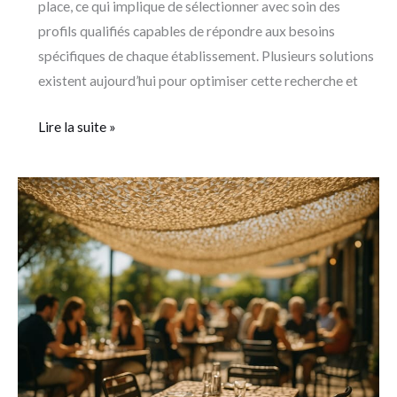
place, ce qui implique de sélectionner avec soin des
profils qualifiés capables de répondre aux besoins
spécifiques de chaque établissement. Plusieurs solutions
existent aujourd’hui pour optimiser cette recherche et
Lire la suite »
Comment
protéger
du
soleil
les
clients
de
la
terrasse