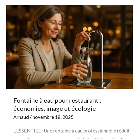
Fontaine
à
eau
pour
restaurant
:
économies,
image
et
écologie
Fontaine à eau pour restaurant :
économies, image et écologie
Arnaud
/
novembre 18, 2025
L’ESSENTIEL : Une fontaine à eau professionnelle réduit