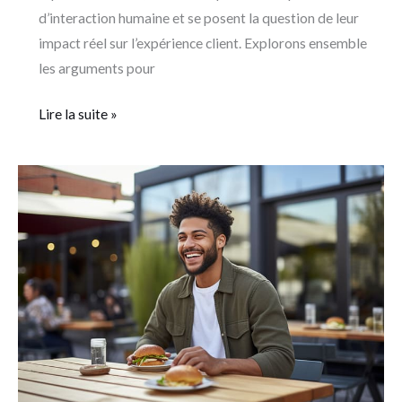
d’interaction humaine et se posent la question de leur
impact réel sur l’expérience client. Explorons ensemble
les arguments pour
Lire la suite »
Quel
est
le
mobilier
le
plus
performant
pour
la