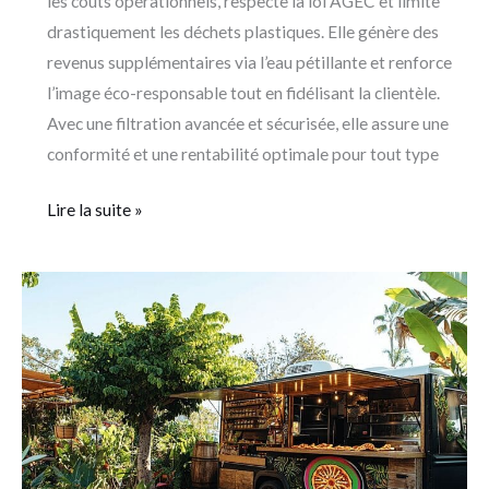
les coûts opérationnels, respecte la loi AGEC et limite
drastiquement les déchets plastiques. Elle génère des
revenus supplémentaires via l’eau pétillante et renforce
l’image éco-responsable tout en fidélisant la clientèle.
Avec une filtration avancée et sécurisée, elle assure une
conformité et une rentabilité optimale pour tout type
Lire la suite »
Comment
installer
légalement
votre
food
truck
sur