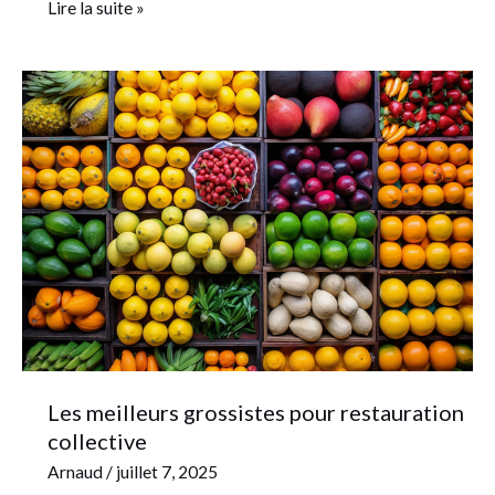
Lire la suite »
Les
meilleurs
grossistes
pour
restauration
collective
Les meilleurs grossistes pour restauration
collective
Arnaud
/
juillet 7, 2025