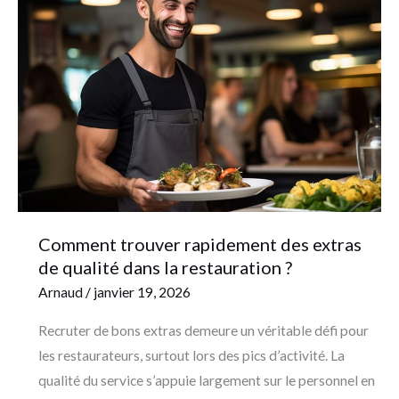
trouver
rapidement
des
extras
de
qualité
dans
la
restauration
?
Comment trouver rapidement des extras
de qualité dans la restauration ?
Arnaud
/
janvier 19, 2026
Recruter de bons extras demeure un véritable défi pour
les restaurateurs, surtout lors des pics d’activité. La
qualité du service s’appuie largement sur le personnel en