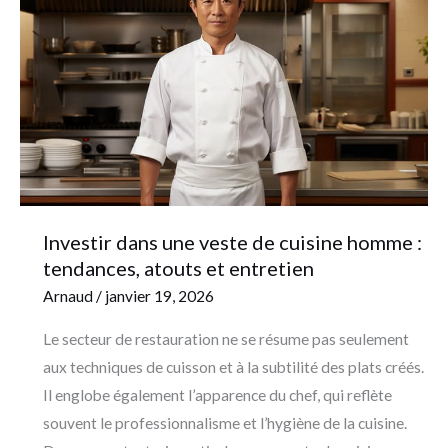
une
veste
de
cuisine
homme
:
tendances,
atouts
et
Investir dans une veste de cuisine homme :
entretien
tendances, atouts et entretien
Arnaud
/
janvier 19, 2026
Le secteur de restauration ne se résume pas seulement
aux techniques de cuisson et à la subtilité des plats créés.
Il englobe également l’apparence du chef, qui reflète
souvent le professionnalisme et l’hygiène de la cuisine.