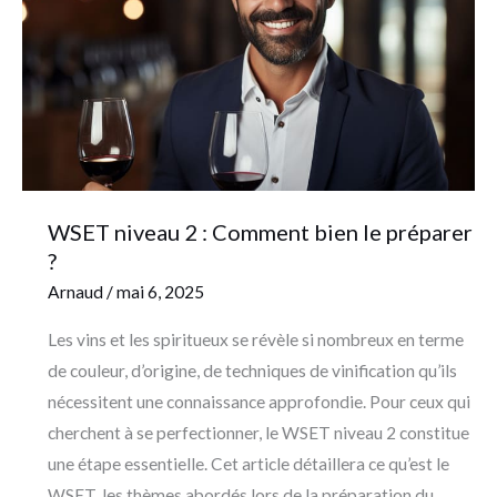
Comment
bien
le
préparer
?
WSET niveau 2 : Comment bien le préparer
?
Arnaud
/
mai 6, 2025
Les vins et les spiritueux se révèle si nombreux en terme
de couleur, d’origine, de techniques de vinification qu’ils
nécessitent une connaissance approfondie. Pour ceux qui
cherchent à se perfectionner, le WSET niveau 2 constitue
une étape essentielle. Cet article détaillera ce qu’est le
WSET, les thèmes abordés lors de la préparation du