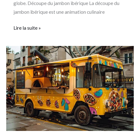
globe. Découpe du jambon ibérique La découpe du
jambon ibérique est une animation culinaire
Lire la suite »
Comment
réussir
l’ouverture
et
le
développement
de
son
camion
pizza