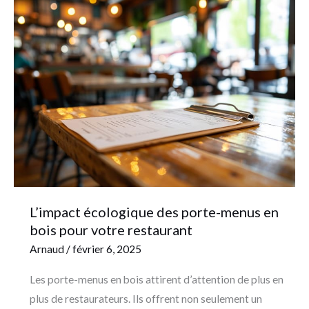
L’impact
écologique
des
porte-
menus
en
bois
pour
votre
restaurant
L’impact écologique des porte-menus en
bois pour votre restaurant
Arnaud
/
février 6, 2025
Les porte-menus en bois attirent d’attention de plus en
plus de restaurateurs. Ils offrent non seulement un