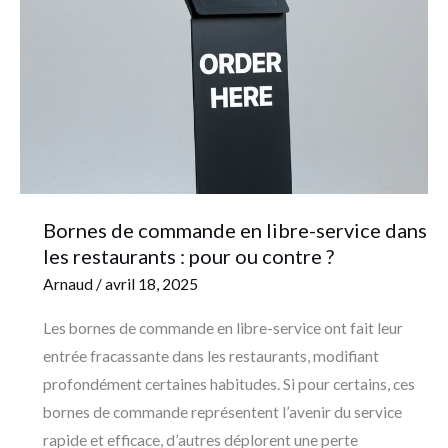
en
libre-
service
dans
les
restaurants
:
pour
Bornes de commande en libre-service dans
ou
les restaurants : pour ou contre ?
contre
Arnaud
/
avril 18, 2025
?
Les bornes de commande en libre-service ont fait leur
entrée fracassante dans les restaurants, modifiant
profondément certaines habitudes. Si pour certains, ces
bornes de commande représentent l’avenir du service
rapide et efficace, d’autres déplorent une perte