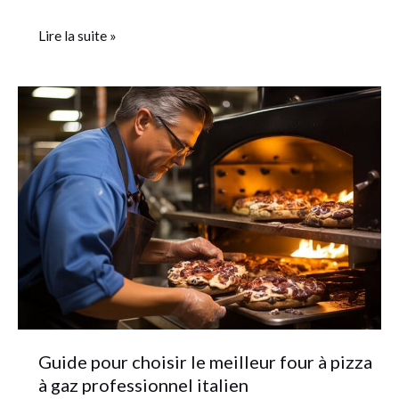
Lire la suite »
Guide
pour
choisir
le
meilleur
four
à
pizza
à
gaz
professionnel
Guide pour choisir le meilleur four à pizza
italien
à gaz professionnel italien