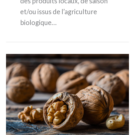
des produits locaux, de saison
et/ou issus de l’agriculture
biologique…
Les
fruits
à
coque,
alliés
des
cantines
scolaires
bio
accessibles