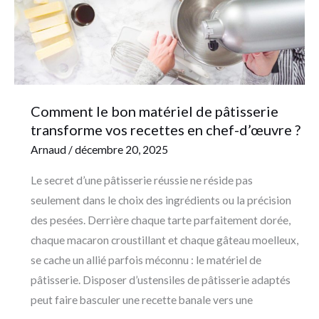
de
pâtisserie
transforme
vos
recettes
Comment le bon matériel de pâtisserie
en
transforme vos recettes en chef-d’œuvre ?
chef-
Arnaud
/
décembre 20, 2025
d’œuvre
?
Le secret d’une pâtisserie réussie ne réside pas
seulement dans le choix des ingrédients ou la précision
des pesées. Derrière chaque tarte parfaitement dorée,
chaque macaron croustillant et chaque gâteau moelleux,
se cache un allié parfois méconnu : le matériel de
pâtisserie. Disposer d’ustensiles de pâtisserie adaptés
peut faire basculer une recette banale vers une