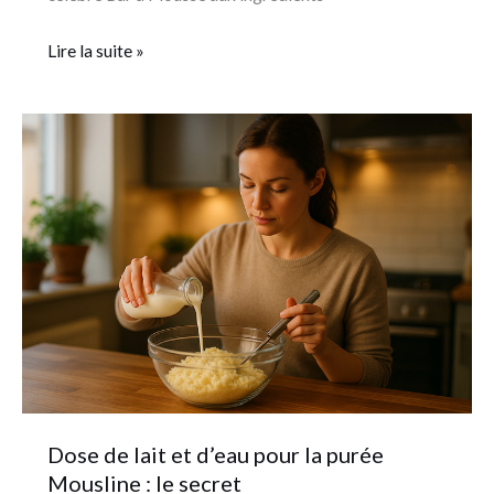
Lire la suite »
Dose
de
lait
et
d’eau
pour
la
purée
Mousline
:
le
Dose de lait et d’eau pour la purée
secret
Mousline : le secret