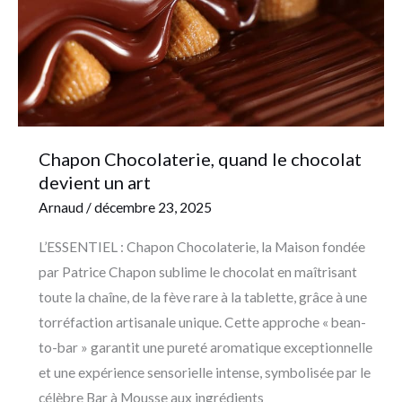
devient
un
art
Chapon Chocolaterie, quand le chocolat
devient un art
Arnaud
/
décembre 23, 2025
L’ESSENTIEL : Chapon Chocolaterie, la Maison fondée
par Patrice Chapon sublime le chocolat en maîtrisant
toute la chaîne, de la fève rare à la tablette, grâce à une
torréfaction artisanale unique. Cette approche « bean-
to-bar » garantit une pureté aromatique exceptionnelle
et une expérience sensorielle intense, symbolisée par le
célèbre Bar à Mousse aux ingrédients