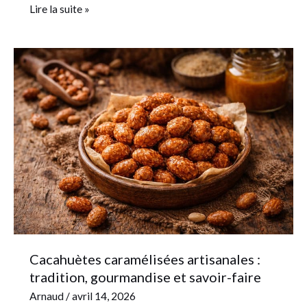
Lire la suite »
Cacahuètes
caramélisées
artisanales
:
tradition,
gourmandise
et
savoir-
faire
Cacahuètes caramélisées artisanales :
tradition, gourmandise et savoir-faire
Arnaud
/
avril 14, 2026