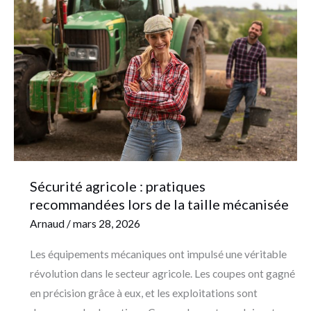
agricole
:
pratiques
recommandées
lors
de
la
taille
mécanisée
Sécurité agricole : pratiques
recommandées lors de la taille mécanisée
Arnaud
/
mars 28, 2026
Les équipements mécaniques ont impulsé une véritable
révolution dans le secteur agricole. Les coupes ont gagné
en précision grâce à eux, et les exploitations sont