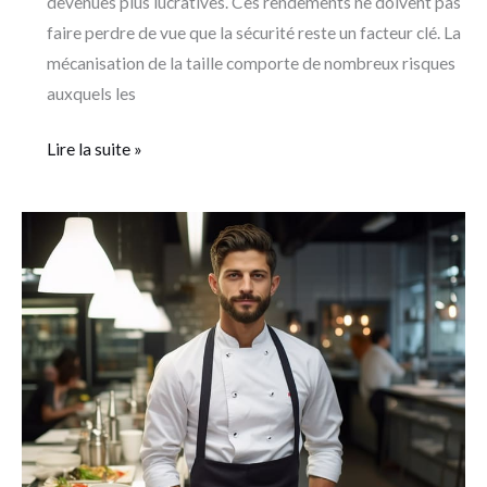
devenues plus lucratives. Ces rendements ne doivent pas
faire perdre de vue que la sécurité reste un facteur clé. La
mécanisation de la taille comporte de nombreux risques
auxquels les
Lire la suite »
Découvrir
lacuisinedefabrice
:
conseils,
inspirations
et
services
autour
de