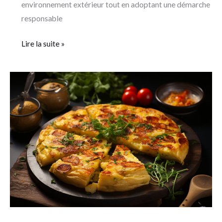
environnement extérieur tout en adoptant une démarche
responsable
Lire la suite »
Une
omelette
100
%
végétale
sans
compromis
sur
la
texture
?