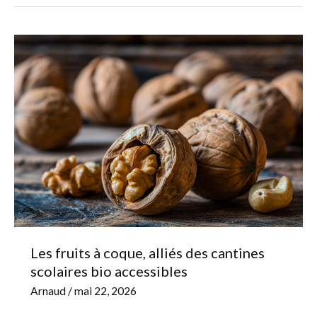
Les
fruits
à
coque,
alliés
des
cantines
scolaires
bio
accessibles
Les fruits à coque, alliés des cantines
scolaires bio accessibles
Arnaud
/
mai 22, 2026