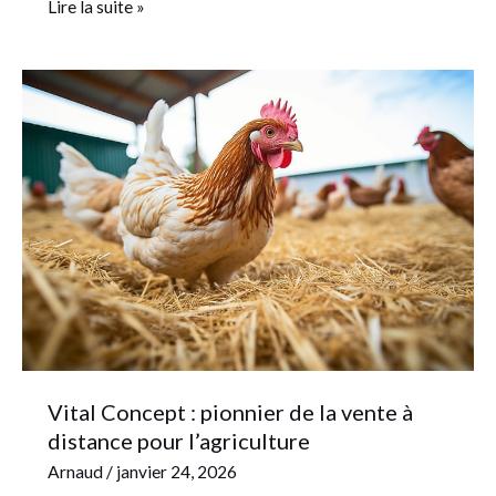
Lire la suite »
Vital
Concept
:
pionnier
de
la
vente
à
distance
pour
l’agriculture
Vital Concept : pionnier de la vente à
distance pour l’agriculture
Arnaud
/
janvier 24, 2026