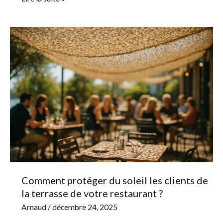
Comment
protéger
du
soleil
les
clients
de
la
terrasse
de
votre
Comment protéger du soleil les clients de
restaurant
la terrasse de votre restaurant ?
?
Arnaud
/
décembre 24, 2025