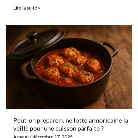
Lire la suite »
Peut-
on
préparer
une
lotte
armoricaine
la
veille
pour
une
cuisson
Peut-on préparer une lotte armoricaine la
parfaite
veille pour une cuisson parfaite ?
?
Arnaud
/
décembre 17, 2025