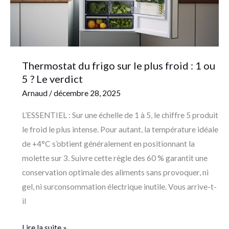
froid
:
1
ou
5
Thermostat du frigo sur le plus froid : 1 ou
?
5 ? Le verdict
Le
Arnaud
/
décembre 28, 2025
verdict
L’ESSENTIEL : Sur une échelle de 1 à 5, le chiffre 5 produit
le froid le plus intense. Pour autant, la température idéale
de +4°C s’obtient généralement en positionnant la
molette sur 3. Suivre cette règle des 60 % garantit une
conservation optimale des aliments sans provoquer, ni
gel, ni surconsommation électrique inutile. Vous arrive-t-
il
Lire la suite »