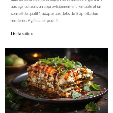
aux agriculteurs un approvisionnement rentable et un
conseil de qualité, adapté aux défis de l’exploitation
moderne. Agrileader peut-il
Lire la suite »
Lasagnes
et
femme
enceinte :
quelles
précautions
pendant
la
grossesse ?