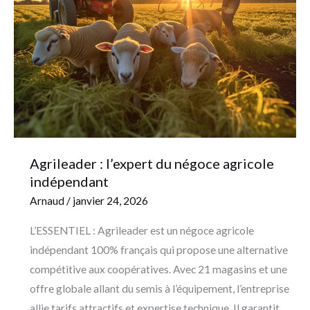
du
négoce
agricole
indépendant
Agrileader : l’expert du négoce agricole
indépendant
Arnaud
/
janvier 24, 2026
L’ESSENTIEL : Agrileader est un négoce agricole
indépendant 100% français qui propose une alternative
compétitive aux coopératives. Avec 21 magasins et une
offre globale allant du semis à l’équipement, l’entreprise
allie tarifs attractifs et expertise technique. Il garantit