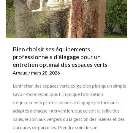
d’élagage
pour
un
entretien
optimal
des
Bien choisir ses équipements
espaces
professionnels d’élagage pour un
verts
entretien optimal des espaces verts
Arnaud
/
mars 28, 2026
L’entretien des espaces verts exige bien plus qu’un simple
savoir-faire technique. Il implique l’utilisation
d’équipements professionnels d’élagage performants,
adaptés à chaque intervention, que ce soit la taille des
haies, le soin aux vergers ou la gestion des lisières et des
bordures de parcelles. Prendre soin de son