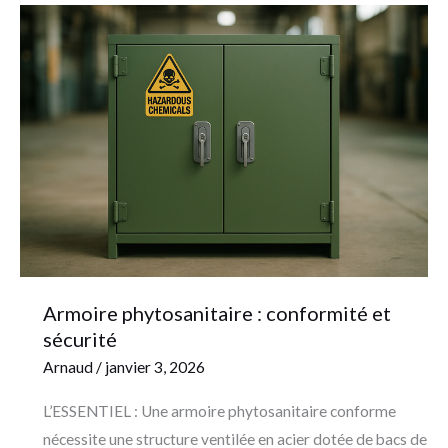
Armoire
phytosanitaire
:
conformité
et
sécurité
Armoire phytosanitaire : conformité et
sécurité
Arnaud
/
janvier 3, 2026
L’ESSENTIEL : Une armoire phytosanitaire conforme
nécessite une structure ventilée en acier dotée de bacs de