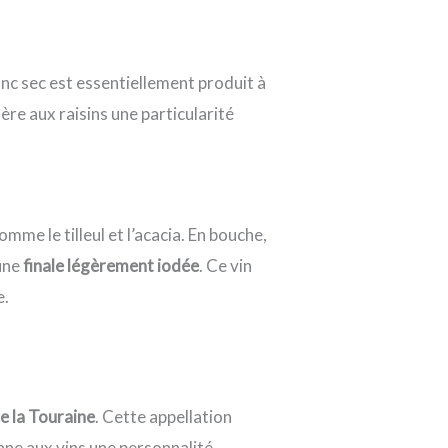
anc sec est essentiellement produit à
fère aux raisins une particularité
me le tilleul et l’acacia. En bouche,
 une
finale légèrement iodée
. Ce vin
e.
de la Touraine
. Cette appellation
onne aux vins une personnalité