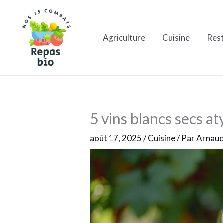
Aller
au
Agriculture
Cuisine
Res
contenu
5 vins blancs secs a
août 17, 2025
/
Cuisine
/ Par
Arnau