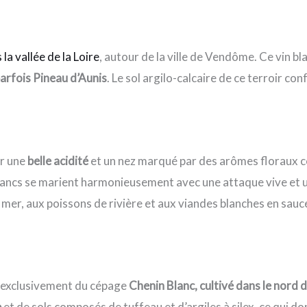
 la vallée de la Loire
, autour de la ville de Vendôme. Ce vin bl
arfois Pineau d’Aunis
. Le sol argilo-calcaire de ce terroir con
r une
belle acidité
et un nez marqué par des arômes floraux com
blancs se marient harmonieusement avec une attaque vive et
 mer, aux poissons de rivière et aux viandes blanches en sauc
su exclusivement du cépage
Chenin Blanc, cultivé dans le nord 
e
et de sols composés de tuffeau et d’argiles à silex, ce qui d